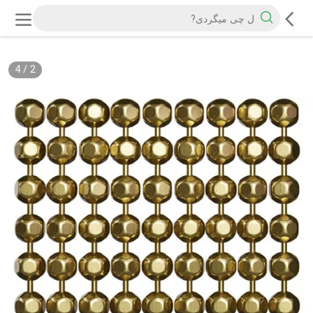
4
/
2