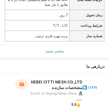
طابق با نیاز شما.
زمان تحویل
7 روز.
شرایط پرداخت
T/T ، L/C
شماره مدل
پرده مهره فلزی تزئینی
بیشتر ببینید
دربارهی ما
HEBEI CITTI MESH CO.,LTD
مشخصات سازنده
South of Anping,Hebei, China.
,چین
5.0