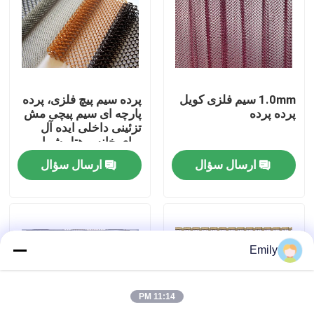
تور کارخانه
کنترل کیفیت
1.0mm سیم فلزی کویل
پرده سیم پیچ فلزی، پرده
پرده پرده
پارچه ای سیم پیچی مش
تزئینی داخلی ایده آل
با ما تماس بگیرید
برای خانه و هتل شما
ارسال سؤال
ارسال سؤال
اخبار
پرونده ها
Emily
مش فلزی منبسط شده
11:14 PM
مش فلزی سوراخ دار