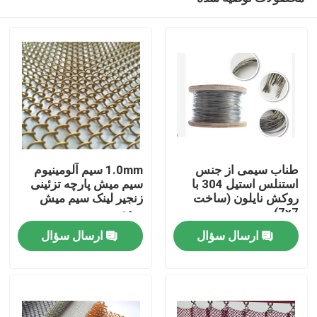
طناب سیمی از جنس
1.0mm سیم آلومینیوم
استنلس استیل 304 با
سیم میش پارچه تزئینی
روکش نایلون (ساخت
زنجیر لینک سیم میش
7x7)
پرده
خونه
ارسال سؤال
ارسال سؤال
محصولات
درباره ما